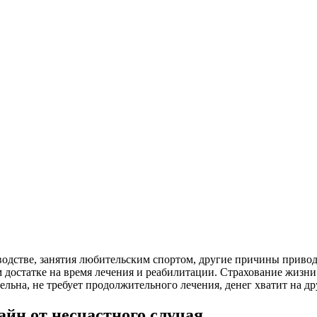
водстве, занятия любительским спортом, другие причины приво
 достатке на время лечения и реабилитации. Страхование жизни 
льна, не требует продолжительного лечения, денег хватит на дру
айн от несчастного случая