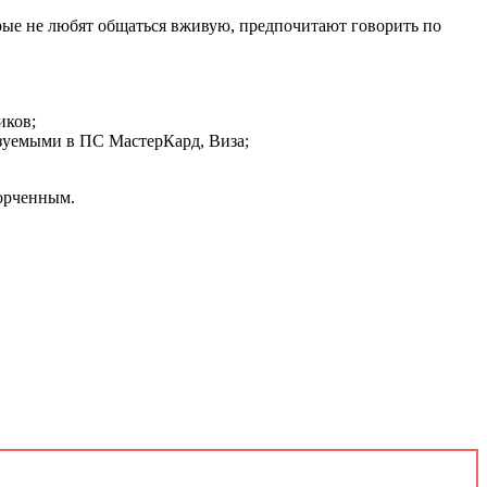
орые не любят общаться вживую, предпочитают говорить по
иков;
зуемыми в ПС МастерКард, Виза;
порченным.